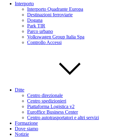
Interporto
Interporto Quadrante Europa
Destinazioni ferroviarie
Dogana
Park TIR
Parco urbano
Volkswagen Group Italia Spa
Controllo Accessi
Ditte
Centro direzionale
Centro spedizionieri
Piattaforma Logistica v2
Euroffice Business Center
Centro autotrasportatori e altri servizi
Formazione
Dove siamo
Notizie