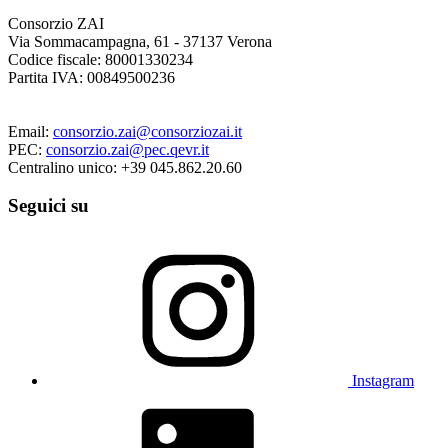
Consorzio ZAI
Via Sommacampagna, 61 - 37137 Verona
Codice fiscale: 80001330234
Partita IVA: 00849500236
Email:
consorzio.zai@consorziozai.it
PEC:
consorzio.zai@pec.qevr.it
Centralino unico: +39 045.862.20.60
Seguici su
Instagram