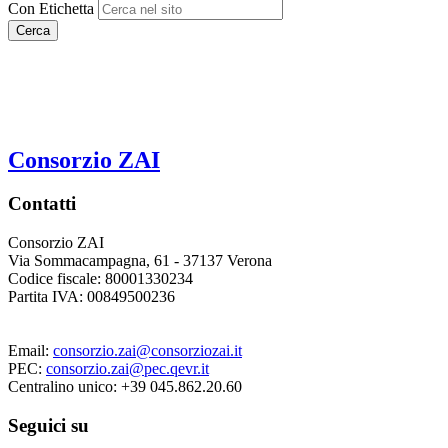
Con Etichetta
Cerca
Consorzio ZAI
Contatti
Consorzio ZAI
Via Sommacampagna, 61 - 37137 Verona
Codice fiscale: 80001330234
Partita IVA: 00849500236
Email:
consorzio.zai@consorziozai.it
PEC:
consorzio.zai@pec.qevr.it
Centralino unico: +39 045.862.20.60
Seguici su