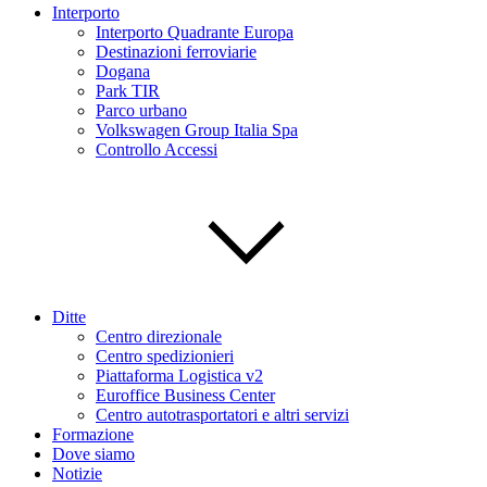
Interporto
Interporto Quadrante Europa
Destinazioni ferroviarie
Dogana
Park TIR
Parco urbano
Volkswagen Group Italia Spa
Controllo Accessi
Ditte
Centro direzionale
Centro spedizionieri
Piattaforma Logistica v2
Euroffice Business Center
Centro autotrasportatori e altri servizi
Formazione
Dove siamo
Notizie